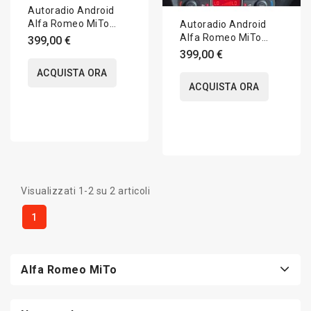
Autoradio Android
Alfa Romeo MiTo
Autoradio Android
2008-2018 Apple
Alfa Romeo MiTo
399,00 €
CarPlay 10 pollici
2008-2018 Apple
399,00 €
CarPlay 7 pollici
ACQUISTA ORA
ACQUISTA ORA
Visualizzati 1-2 su 2 articoli
1
Alfa Romeo MiTo