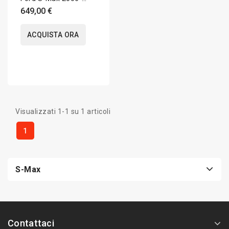
2015 Apple CarPlay
649,00 €
9,7 pollici
ACQUISTA ORA
Visualizzati 1-1 su 1 articoli
1
S-Max
Contattaci