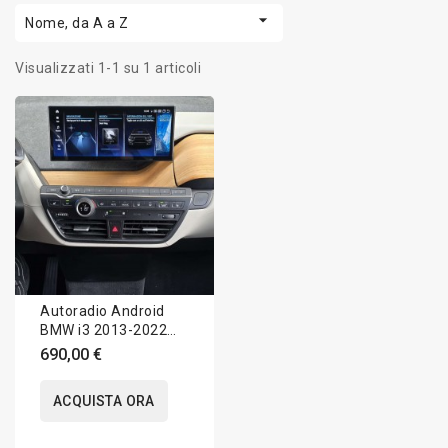

Nome, da A a Z
Visualizzati 1-1 su 1 articoli
Autoradio Android
BMW i3 2013-2022
Apple CarPlay 12.5
690,00 €
pollici
ACQUISTA ORA