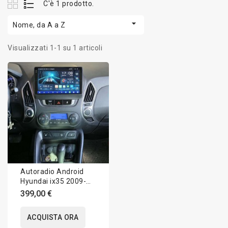
C'è 1 prodotto.

Nome, da A a Z
Visualizzati 1-1 su 1 articoli
Autoradio Android
Hyundai ix35 2009-
2015 Apple CarPlay
399,00 €
10 pollici
ACQUISTA ORA