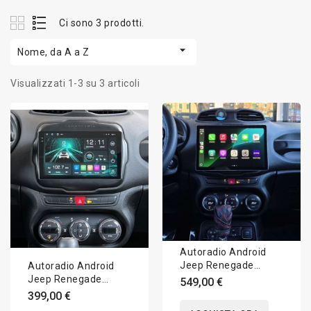
Ci sono 3 prodotti.

Nome, da A a Z
Visualizzati 1-3 su 3 articoli
Autoradio Android
Jeep Renegade
Autoradio Android
2014-2022 Apple
Jeep Renegade
549,00 €
CarPlay 11.8 pollici
2014-2022 Apple
399,00 €
CarPlay 10 pollici