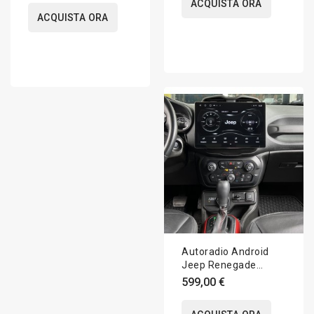
ACQUISTA ORA
ACQUISTA ORA
Autoradio Android
Jeep Renegade
2014-2022 Apple
599,00 €
CarPlay 13.3 pollici