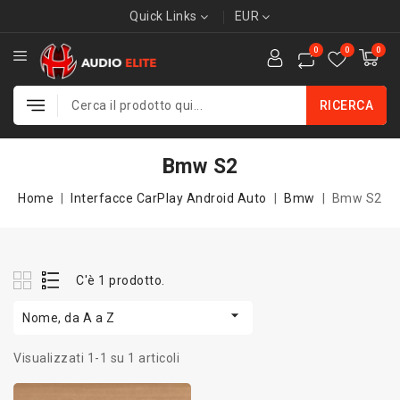
Quick Links
EUR
0
0
0
RICERCA
Bmw S2
Home
Interfacce CarPlay Android Auto
Bmw
Bmw S2
C'è 1 prodotto.

Nome, da A a Z
Visualizzati 1-1 su 1 articoli