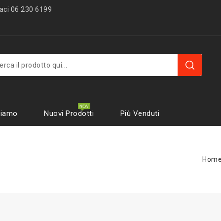
ci 06 230 6199
Co
Siamo
Nuovi Prodotti
Più Venduti
Hom