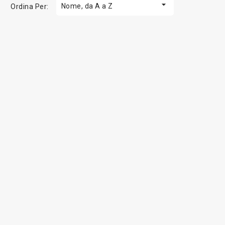

Nome, da A a Z
Ordina Per: