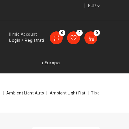
EUR
0
0
0
Il mio Account
Login / Registrati
nsegne in tutta Europa
e
Ambient Light Auto
Ambient Light Fiat
Tipo