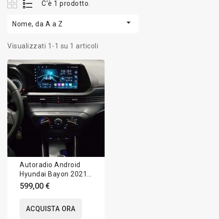
C'è 1 prodotto.

Nome, da A a Z
Visualizzati 1-1 su 1 articoli
Autoradio Android
Hyundai Bayon 2021-
2024 Apple CarPlay
599,00 €
10 pollici
ACQUISTA ORA