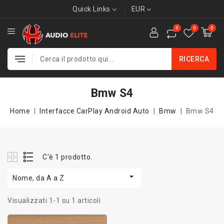
Quick Links
EUR
0
0
0
RICERCA
Bmw S4
Home
Interfacce CarPlay Android Auto
Bmw
Bmw S4
C'è 1 prodotto.

Nome, da A a Z
Visualizzati 1-1 su 1 articoli