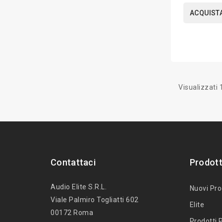
ACQUIST
Visualizzati 1
Contattaci
Prodott
Audio Elite S.r.l.
Nuovi Pro
Viale Palmiro Togliatti 602
Elite
00172 Roma
Prodotti P