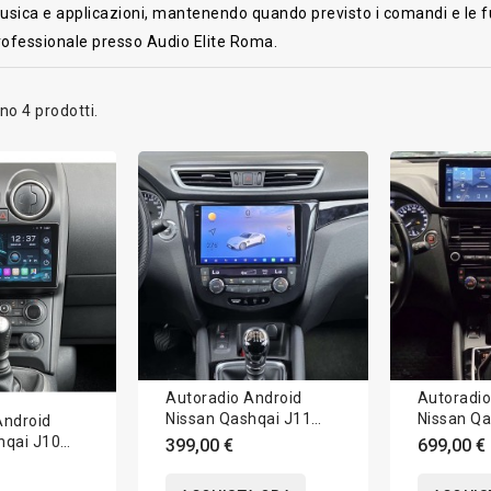
sica e applicazioni, mantenendo quando previsto i comandi e le fun
rofessionale presso Audio Elite Roma.
no 4 prodotti.
Autoradio Android
Autoradio
Nissan Qashqai J11
Nissan Qa
Android
2014-2021 Apple
2014-202
hqai J10
399,00 €
699,00 €
CarPlay 10 pollici
CarPlay 12
Apple
ollici