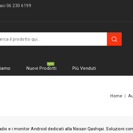
ci 06 230 6199
Con
Siamo
Nuovi Prodotti
Più Venduti
Home
Au
adio e i monitor Android dedicati alla Nissan Qashqai. Soluzioni co