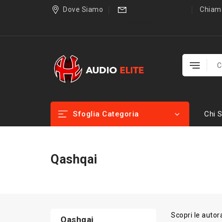
Dove Siamo
Chiama
info@audioelite.it
Sfoglia Categoria
Chi 
Qashqai
Scopri le autor
Qashqai