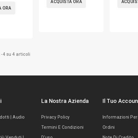
ACQUISTA ORA
ACQUIS
A ORA
-4 su 4 articoli
i
La Nostra Azienda
Il Tuo Accoun
dotti | Audio
Privacy Policy
Informazioni Per
Termini E Condizioni
Ordini
iù Venduti |
D'uso
Note Di Credito