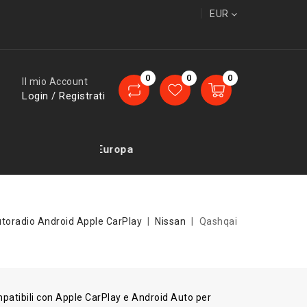
EUR
0
0
0
Il mio Account
Login / Registrati
segne in tutta Europa
toradio Android Apple CarPlay
Nissan
Qashqai
mpatibili con Apple CarPlay e Android Auto per