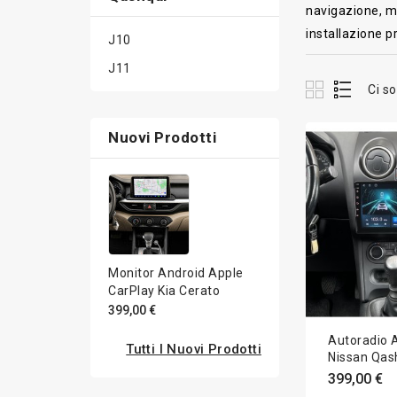
navigazione, mu
installazione p
J10
J11
Ci so
Nuovi Prodotti
Monitor Android Apple
CarPlay Kia Cerato
399,00 €
Autoradio 
Tutti I Nuovi Prodotti
Nissan Qas
2007-2013 
399,00 €
CarPlay 10 p