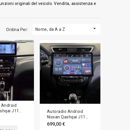
zioni originali del veicolo. Vendita, assistenza e

Nome, da A a Z
Ordina Per:
 Android
shqai J11
Autoradio Android
1 Apple
Nissan Qashqai J11
,5 pollici
2014-2021 Apple
699,00 €
CarPlay 13,6 pollici