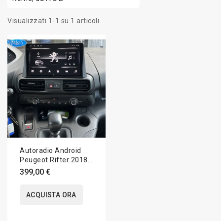
Visualizzati 1-1 su 1 articoli
Autoradio Android
Peugeot Rifter 2018-
2024 Apple CarPlay
399,00 €
10 pollici
ACQUISTA ORA