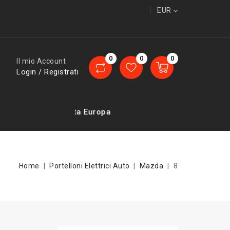
EUR
0
0
0
Il mio Account
Login / Registrati
Consegne in tutta Europa
Home
Portelloni Elettrici Auto
Mazda
8