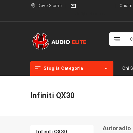
Dove Siamo
Chiama
info@audioelite.it
Sfoglia Categoria
Chi 
Infiniti QX30
Autoradio 
Infiniti QX30