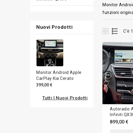
Monitor Android
funzioni origin
Nuovi Prodotti
C'è 
Monitor Android Apple
CarPlay Kia Cerato
399,00 €
Tutti I Nuovi Prodotti
Autoradio 
Infiniti QX
2019 Apple
899,00 €
10.25 pollic