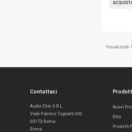
ACQUIST
Visualizzati 1
Contattaci
Prodott
Audio Elite S.r.l.
Nuovi Pro
Viale Palmiro Togliatti 602
Elite
00172 Roma
Prodotti P
Roma