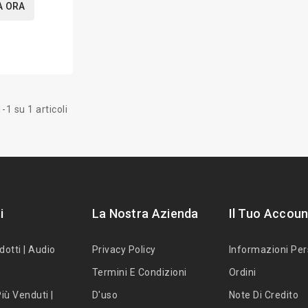
A ORA
-1 su 1 articoli
i
La Nostra Azienda
Il Tuo Accoun
dotti | Audio
Privacy Policy
Informazioni Per
Termini E Condizioni
Ordini
iù Venduti |
D'uso
Note Di Credito