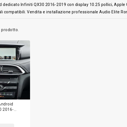
 dedicato Infiniti QX30 2016-2019 con display 10.25 pollici, Apple
ali compatibili. Vendita e installazione professionale Audio Elite R
1 prodotto.
Android
30 2016-
 CarPlay
i