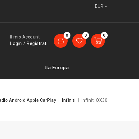
EUR
0
0
0
Il mio Account
Login / Registrati
Consegne in tutta Europa
adio Android Apple CarPlay
Infiniti
Infiniti QX30