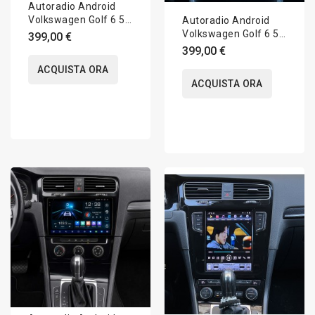
Autoradio Android
Volkswagen Golf 6 5K
Autoradio Android
2008-2012 Apple
Volkswagen Golf 6 5K
399,00 €
CarPlay 10 pollici
2008-2012 Apple
399,00 €
CarPlay 9 pollici
ACQUISTA ORA
ACQUISTA ORA