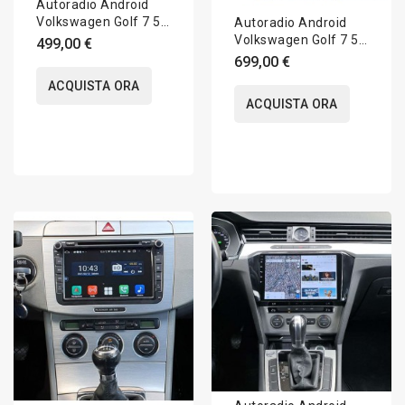
Autoradio Android
Volkswagen Golf 7 5G
Autoradio Android
2012-2020 Apple
Volkswagen Golf 7 5G
499,00 €
CarPlay 10 pollici
2012-2020 Apple
699,00 €
CarPlay 12,5 pollici
ACQUISTA ORA
ACQUISTA ORA