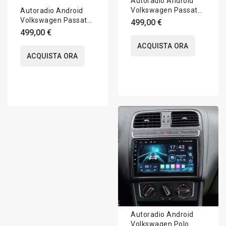
Autoradio Android
Volkswagen Passat
Autoradio Android
B8 3G 2014-2023
Volkswagen Passat
499,00 €
Apple CarPlay 10
B6/B7 3C 2005-2014
499,00 €
pollici
Apple CarPlay 8
ACQUISTA ORA
pollici
ACQUISTA ORA
Autoradio Android
Volkswagen Polo