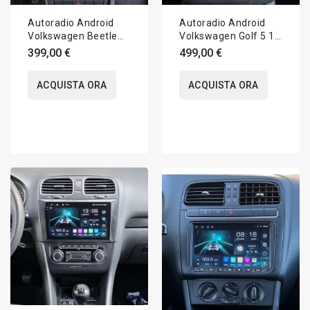
Autoradio Android
Autoradio Android
Volkswagen Beetle
Volkswagen Golf 5 1K
5C 2011-2019 Apple
2003-2008 Apple
399,00 €
499,00 €
CarPlay 10 pollici
CarPlay 8 pollici
ACQUISTA ORA
ACQUISTA ORA