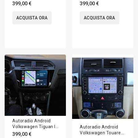
7N 2010-2022 Apple
5N 2007-2016 Apple
399,00 €
399,00 €
CarPlay 10 pollici
CarPlay 10 pollici
ACQUISTA ORA
ACQUISTA ORA
Autoradio Android
Volkswagen Tiguan II
Autoradio Android
AD1 2016-2023 Apple
Volkswagen Touareg
399,00 €