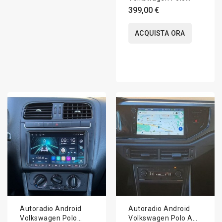
6R/6C 2009-2017
399,00 €
Apple CarPlay 10
pollici
ACQUISTA ORA
Autoradio Android
Autoradio Android
Volkswagen Polo
Volkswagen Polo AW