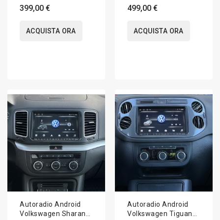
6R/6C 2009-2017
2017-2021 Apple
399,00 €
499,00 €
Apple CarPlay 9
CarPlay 10 pollici
pollici
ACQUISTA ORA
ACQUISTA ORA
Autoradio Android
Autoradio Android
Volkswagen Sharan
Volkswagen Tiguan