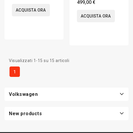
CarPlay 10 pollici
7L 2002-2010 Apple
499,00 €
CarPlay 7 pollici
ACQUISTA ORA
ACQUISTA ORA
Visualizzati 1-15 su 15 articoli
1
Volkswagen
New products