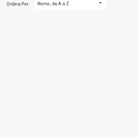

Nome, da A a Z
Ordina Per: