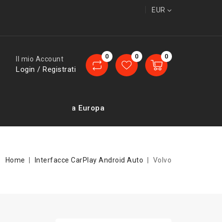
EUR
0
0
0
Il mio Account
Login / Registrati
Consegne in tutta Europa
Home
Interfacce CarPlay Android Auto
Volvo