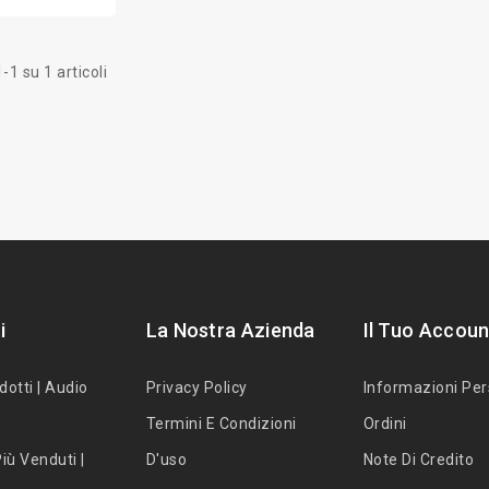
-1 su 1 articoli
i
La Nostra Azienda
Il Tuo Accoun
dotti | Audio
Privacy Policy
Informazioni Per
Termini E Condizioni
Ordini
iù Venduti |
D'uso
Note Di Credito