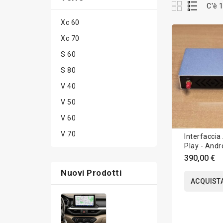
C'è 
Xc 60
Xc 70
S 60
S 80
V 40
V 50
V 60
V 70
Interfaccia
Play - Andr
Volvo
390,00 €
Nuovi Prodotti
ACQUIST