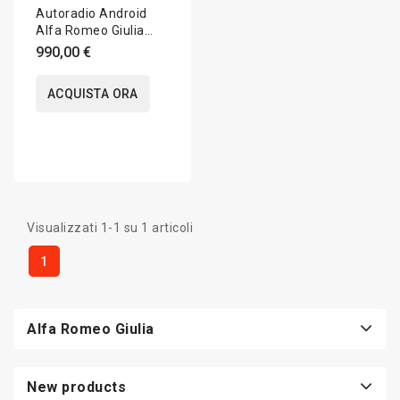
Autoradio Android
Alfa Romeo Giulia
2016-2026 Apple
990,00 €
CarPlay 10.25 pollici
ACQUISTA ORA
Visualizzati 1-1 su 1 articoli
1
Alfa Romeo Giulia
New products